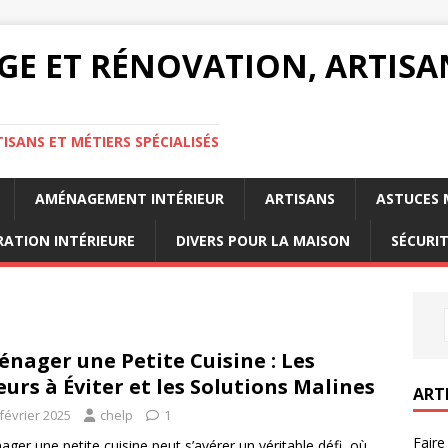
GE ET RÉNOVATION, ARTISA
ISANS ET MÉTIERS SPÉCIALISÉS
AMÉNAGEMENT INTÉRIEUR
ARTISANS
ASTUCES 
ATION INTÉRIEURE
DIVERS POUR LA MAISON
SÉCURI
nager une Petite Cuisine : Les
eurs à Éviter et les Solutions Malines
ART
février 2025
chelp
1
Faire
ger une petite cuisine peut s’avérer un véritable défi, où