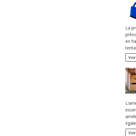
La pr
préoc
en ha
tenta
Voir
L’am
essen
améli
égale
Voir