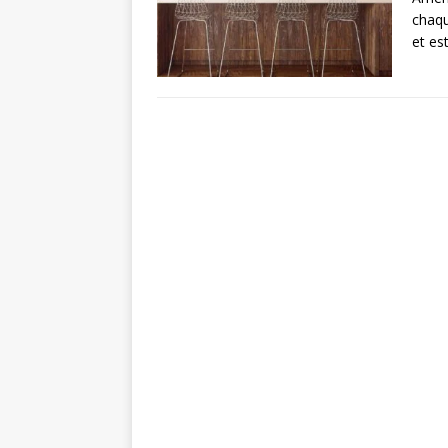
chaqu
et es