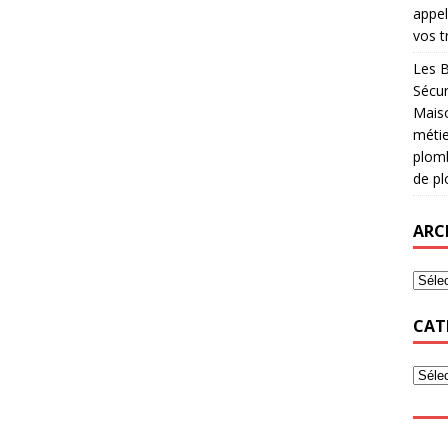
appel
vos t
Les B
Sécur
Maiso
métie
plomb
de pl
ARC
CAT