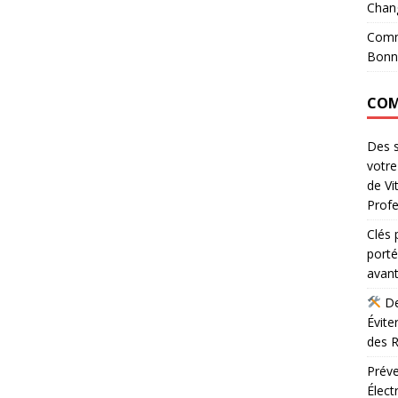
Chan
Comme
Bonn
COM
Des s
votr
de Vi
Profe
Clés 
port
avant
De
Évite
des R
Préve
Élect