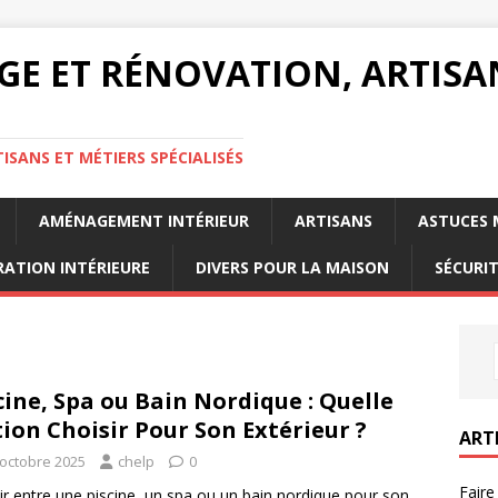
GE ET RÉNOVATION, ARTISA
ISANS ET MÉTIERS SPÉCIALISÉS
AMÉNAGEMENT INTÉRIEUR
ARTISANS
ASTUCES 
ATION INTÉRIEURE
DIVERS POUR LA MAISON
SÉCURI
cine, Spa ou Bain Nordique : Quelle
ion Choisir Pour Son Extérieur ?
ART
 octobre 2025
chelp
0
Faire
ir entre une piscine, un spa ou un bain nordique pour son