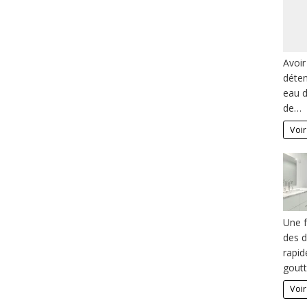
Avoir
déten
eau d
de…
Voir
Une f
des d
rapid
gout
Voir