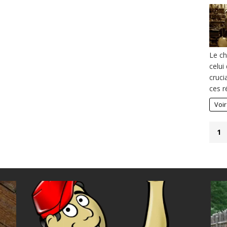
Le ch
celui
cruci
ces r
Voir
1