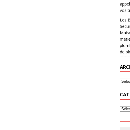
appel
vos t
Les B
Sécur
Maiso
métie
plomb
de pl
ARC
CAT