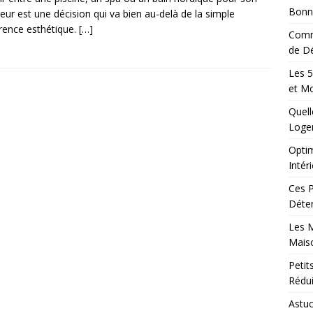
Bonn
ieur est une décision qui va bien au-delà de la simple
rence esthétique.
[…]
Comm
de Dé
Les 5
et M
Quell
Loge
Optim
Intér
Ces P
Déter
Les M
Maiso
Peti
Rédui
Astuc