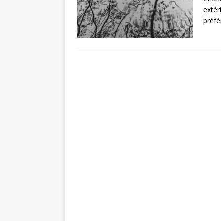
extér
préfé