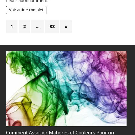
fleurir abondamment…
Voir article complet
1
2
…
38
»
Comment Associer Matières et Couleurs Pour un