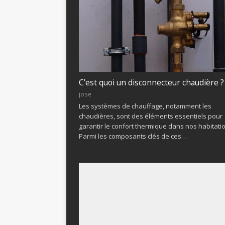
C’est quoi un disconnecteur chaudière ?
jose
Les systèmes de chauffage, notamment les
chaudières, sont des éléments essentiels pour
garantir le confort thermique dans nos habitati
Parmi les composants clés de ces…