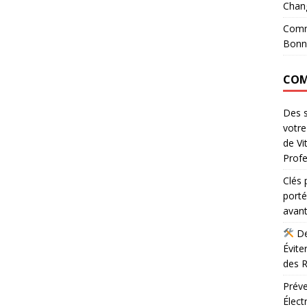
Chan
Comme
Bonn
COM
Des s
votr
de Vi
Profe
Clés 
port
avant
De
Évite
des R
Préve
Élect