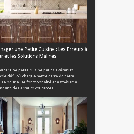
ager une Petite Cuisine : Les Erreurs à
er et les Solutions Malines
ger une petite cuisine peut s’avérer un
able défi, où chaque mètre carré doit être
isé pour allier fonctionnalité et esthétisme.
ndant, des erreurs courantes…