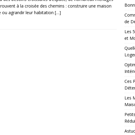
Bonn
trouvent à la croisée des chemins : construire une maison
 ou agrandir leur habitation
[…]
Comm
de Dé
Les 5
et M
Quell
Loge
Optim
Intér
Ces P
Déter
Les M
Maiso
Peti
Rédui
Astuc