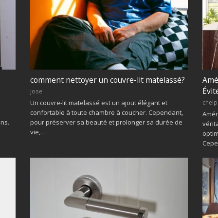
comment nettoyer un couvre-lit matelassé?
Amén
Évit
jose
chelp
Un couvre-lit matelassé est un ajout élégant et
confortable à toute chambre à coucher. Cependant,
Aména
ons.
pour préserver sa beauté et prolonger sa durée de
vérit
vie,…
optim
Cepe