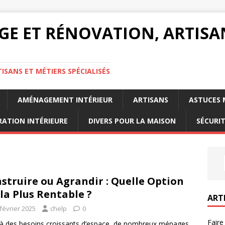
GE ET RÉNOVATION, ARTISA
ISANS ET MÉTIERS SPÉCIALISÉS
AMÉNAGEMENT INTÉRIEUR
ARTISANS
ASTUCES 
ATION INTÉRIEURE
DIVERS POUR LA MAISON
SÉCURI
struire ou Agrandir : Quelle Option
 la Plus Rentable ?
ART
février 2025
chelp
0
Faire
à des besoins croissants d’espace, de nombreux ménages