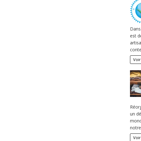
Dans
est d
artis
cont
Voir
Réorg
un dé
mond
notr
Voir