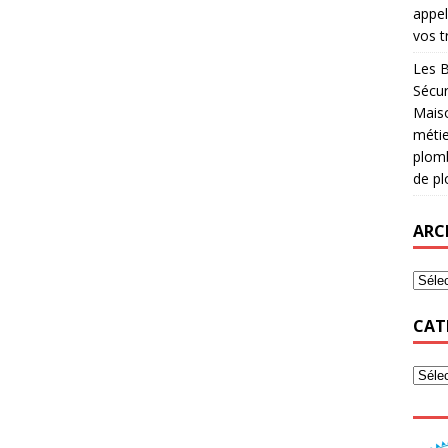
appel
vos t
Les B
Sécur
Maiso
métie
plomb
de pl
ARC
CAT