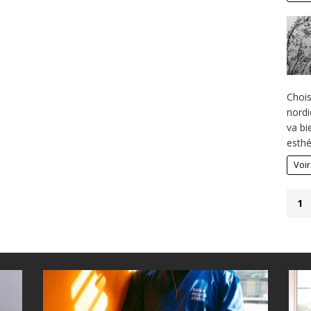
Chois
nordi
va bi
esthé
Voir
1