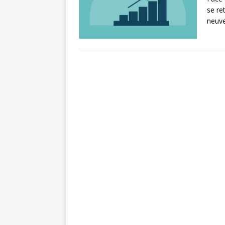
se re
neuve